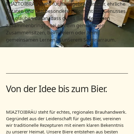
MIAZTOIBRÄU steht für handgebrautes Bier, ehrliche
Zutaten und den besonderen Moment des Genusses.
Wir glauben daran, dass gutes Bier Menschen
zusammenbringt – sei es beim gemütlichen
Zusammensitzen, beim Feiern oder beim
gemeinsamen Lernen in unserem Seminarraum.
Von der Idee bis zum Bier.
MIAZTOIBRÄU steht für echtes, regionales Brauhandwerk.
Gegründet aus der Leidenschaft für gutes Bier, vereinen
wir traditionelle Rezepturen mit einem klaren Bekenntnis
zu unserer Heimat. Unsere Biere entstehen aus besten