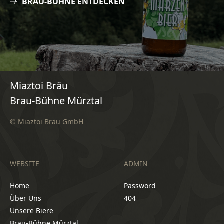
BRAU-BÜHNE ENTDECKEN
Miaztoi Bräu
Brau-Bühne Mürztal
© Miaztoi Bräu GmbH
WEBSITE
ADMIN
Home
Password
Über Uns
404
Unsere Biere
Brau-Bühne Mürztal