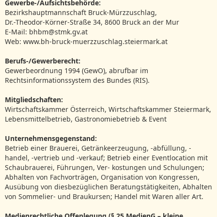
Gewerbe-/Aufsichtsbehörde:
Bezirkshauptmannschaft Bruck-Mürzzuschlag,
Dr.-Theodor-Körner-Straße 34, 8600 Bruck an der Mur
E-Mail: bhbm@stmk.gv.at
Web: www.bh-bruck-muerzzuschlag.steiermark.at
Berufs-/Gewerberecht:
Gewerbeordnung 1994 (GewO), abrufbar im
Rechtsinformationssystem des Bundes (RIS).
Mitgliedschaften:
Wirtschaftskammer Österreich, Wirtschaftskammer Steiermark,
Lebensmittelbetrieb, Gastronomiebetrieb
& Event
Unternehmensgegenstand:
Betrieb einer Brauerei, Getränkeerzeugung, -abfüllung, -
handel, -vertrieb und -verkauf; Betrieb einer Eventlocation mit
Schaubrauerei, Führungen, Ver- kostungen und Schulungen;
Abhalten von Fachvorträgen, Organisation von Kongressen,
Ausübung von diesbezüglichen Beratungstätigkeiten, Abhalten
von Sommelier- und Braukursen; Handel mit Waren aller Art.
Medienrechtliche Offenlegung (§ 25 MedienG – kleine