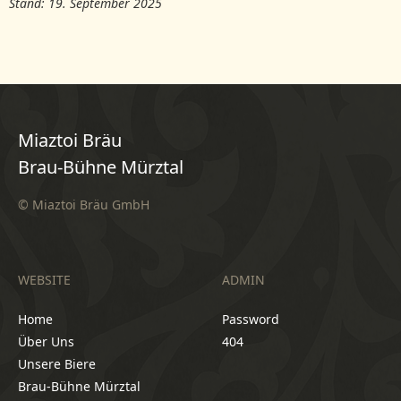
Stand: 19. September 2025
Miaztoi Bräu
Brau-Bühne Mürztal
© Miaztoi Bräu GmbH
WEBSITE
ADMIN
Home
Password
Über Uns
404
Unsere Biere
Brau-Bühne Mürztal